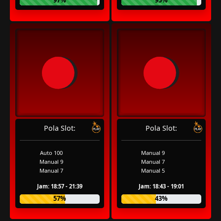
Pola Slot:
Pola Slot:
Auto 100
Manual 9
Manual 9
Manual 7
Manual 7
Manual 5
Jam: 18:57 - 21:39
Jam: 18:43 - 19:01
57%
43%