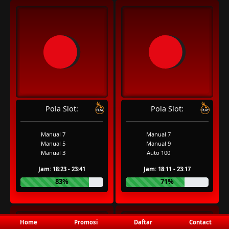
Pola Slot:
Pola Slot:
Manual 7
Manual 7
Manual 5
Manual 9
Manual 3
Auto 100
Jam: 18:23 - 23:41
Jam: 18:11 - 23:17
83%
71%
Home
Promosi
Daftar
Contact