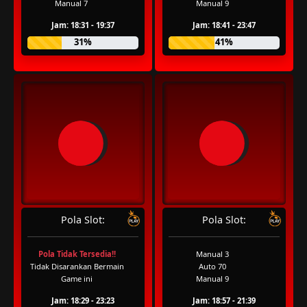
Manual 7
Manual 9
Jam: 18:31 - 19:37
Jam: 18:41 - 23:47
31%
41%
Pola Slot:
Pola Slot:
Pola Tidak Tersedia!!
Manual 3
Tidak Disarankan Bermain
Auto 70
Game ini
Manual 9
Jam: 18:29 - 23:23
Jam: 18:57 - 21:39