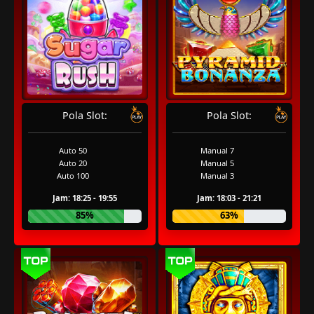
Pola Slot:
Pola Slot:
Auto 50
Manual 7
Auto 20
Manual 5
Auto 100
Manual 3
Jam: 18:25 - 19:55
Jam: 18:03 - 21:21
85%
63%