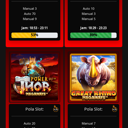
Manual 3
Auto 10
Auto 70
Manual 3
Manual 9
Manual 5
Jam: 18:53 - 23:11
Jam: 18:29 - 23:23
53%
89%
Pola Slot:
Pola Slot:
Auto 20
Manual 7