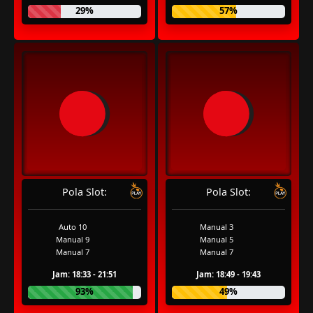
29%
57%
Pola Slot:
Pola Slot:
Auto 10
Manual 3
Manual 9
Manual 5
Manual 7
Manual 7
Jam: 18:33 - 21:51
Jam: 18:49 - 19:43
93%
49%