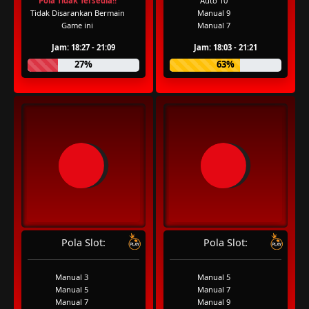
Pola Tidak Tersedia!!
Auto 10
Tidak Disarankan Bermain
Manual 9
Game ini
Manual 7
Jam: 18:27 - 21:09
Jam: 18:03 - 21:21
27%
63%
Pola Slot:
Pola Slot:
Manual 3
Manual 5
Manual 5
Manual 7
Manual 7
Manual 9