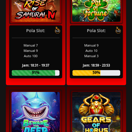
Pola Slot:
Pola Slot:
Manual 7
Manual 9
Manual 9
Auto 10
Auto 100
Manual 3
Jam: 18:31 - 19:37
Jam: 18:59 - 23:53
91%
59%