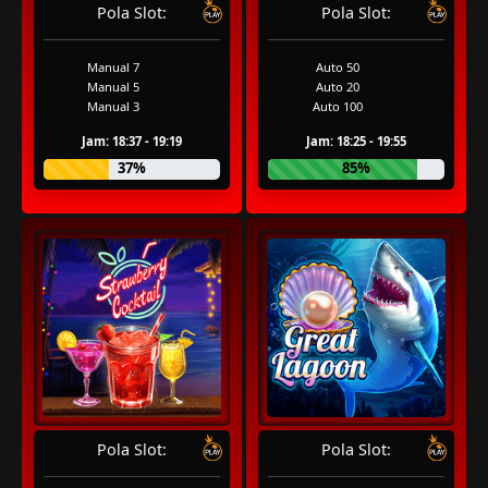
Pola Slot:
Pola Slot:
Manual 7
Auto 50
Manual 5
Auto 20
Manual 3
Auto 100
Jam: 18:37 - 19:19
Jam: 18:25 - 19:55
37%
85%
Pola Slot:
Pola Slot: