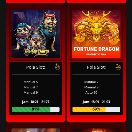
Pola Slot:
Pola Slot:
Manual 5
Manual 7
Manual 7
Manual 9
Manual 9
Auto 50
Jam: 18:21 - 21:27
Jam: 18:09 - 21:03
81%
69%