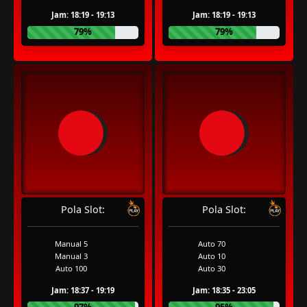
Jam: 18:19 - 19:13
Jam: 18:19 - 19:13
79%
79%
Pola Slot:
Pola Slot:
Manual 5
Auto 70
Manual 3
Auto 10
Auto 100
Auto 30
Jam: 18:37 - 19:19
Jam: 18:35 - 23:05
97%
95%